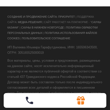
CОЗДАНИЕ И ПРОДВИЖЕНИЕ САЙТА: ПРИОРИТЕТ
| ПОДДЕРЖКА
САЙТА:
МЕДИА-РЕШЕНИЯ
| САЙТ РАБОТАЕТ НА ПЛАТФОРМЕ - “
САУНЫ
КАЗАНИ
” |
САУНЫ В НИЖНЕМ НОВГОРОДЕ
|
ПОЛИТИКА ОБРАБОТКИ
ПЕРСОНАЛЬНЫХ ДАННЫХ
|
ПОЛИТИКА ИСПОЛЬЗОВАНИЯ ФАЙЛОВ
COOKIES
|
ПОЛЬЗОВАТЕЛЬСКОЕ СОГЛАШЕНИЕ
ИП Валеева Ильмира Гарафутдиновна, ИНН: 165506343500,
ОГРН: 305165525000019
Все материалы, цены, условия и предложения, размещенные
на данном сайте, носят исключительно информационный
характер и не являются публичной офертой в соответствии со
статьей 437 Гражданского кодекса Российской Федерации.
Договор может быть составлен только после индивидуального
согласования всех деталей и оформляется в письменном
виде. Для получения точной информации о стоимости, сроках
и условиях обращайтесь к нашим менеджерам по контактным
телефонам или через форму обратной связи.