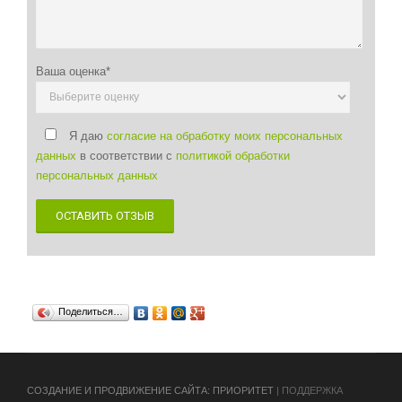
восторге от возможности спеть в караоке, а нам удалось
спокойно посидеть и пообщаться в комфортной обстановке.
Все очень довольны, без лишней суеты отдохнули.
Ваша оценка*
Арсений
05.02.2026 в 10:35
Атмосферное место! Сходил, от души пропотел. Словно
заново родился — усталость как рукой сняло. Отличный
Я даю
согласие на обработку моих персональных
способ перезагрузиться.
данных
в соответствии с
политикой обработки
персональных данных
Карина
16.01.2026 в 11:05
Потрясающая сауна! Такой релакс, будто заново родилась.
ОСТАВИТЬ ОТЗЫВ
Воздух лёгкий, дышится прекрасно.
Даниил
24.11.2025 в 17:09
Потрясающая сауна! Отличный жар и духовитый пар. После —
будто заново родился, лёгкость нереальная. Обязательно
Поделиться…
вернусь.
Гордей
12.11.2025 в 10:40
Хорошая парная, правильный жар. Отлично прогревает,
CОЗДАНИЕ И ПРОДВИЖЕНИЕ САЙТА: ПРИОРИТЕТ
| ПОДДЕРЖКА
дышится легко. После чувствуешь себя очищенным.