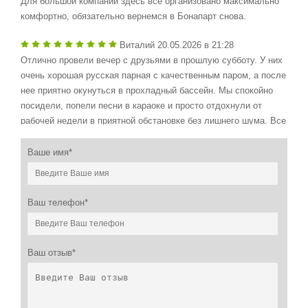
Для большой компании здесь всё организовано максимально
комфортно, обязательно вернемся в Бонапарт снова.
Виталий
20.05.2026 в 21:28
Отлично провели вечер с друзьями в прошлую субботу. У них
очень хорошая русская парная с качественным паром, а после
нее приятно окунуться в прохладный бассейн. Мы спокойно
посидели, попели песни в караоке и просто отдохнули от
рабочей недели в приятной обстановке без лишнего шума. Все
остались довольны, точно придем еще.
Ваше имя*
Семён
02.05.2026 в 20:39
Были здесь уже не раз, и в этот раз все отлично. Приходили с
родными, отдохнули душой. Чисто, тихо, никакой суеты.
Ваш телефон*
Бассейн супер, поиграли в бильярд и спели в караоке. Место
комфортное, отдых удался!
Ваш отзыв*
Мария
03.04.2026 в 15:28
Приходили всей семьей, чтобы просто сменить обстановку и
отдохнуть от суеты. Финская парная отлично прогревает,
после чего мы с удовольствием прыгали в бассейн. Дети в